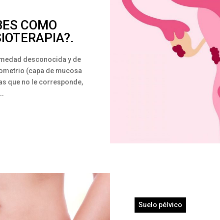
BES COMO
IOTERAPIA?.
ermedad desconocida y de
ndometrio (capa de mucosa
eas que no le corresponde,
..
Suelo pélvico