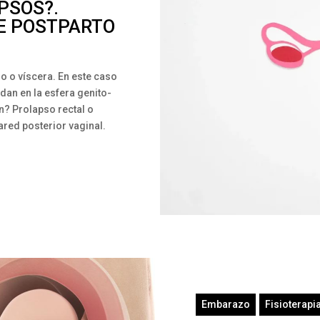
PSOS?.
E POSTPARTO
o o víscera. En este caso
dan en la esfera genito-
n? Prolapso rectal o
ared posterior vaginal.
Embarazo
Fisioterapi