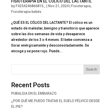
FISIOTERAPIA EN EL CÓLICO DEL LACTANTE.
by
F425424686681S_
|
Nov 21, 2024
|
Fisioterapia
,
Fisioterapia bebés
¿QUÉ ES EL CÓLICO DEL LACTANTE? El cólico es un
estado de malestar, benigno y transitorio que aparece
sobre las dos semanas de vida y desaparece
alrededor de los 3 o 4 meses. El bebe comienza a
llorar enérgicamente y desconsoladamente. Se
encoge y se pone rojo. Puede...
Search
Recent Posts
PUBALGIA EN EL EMBARAZO.
¿POR QUÉ ME PUEDO TRATAR EL SUELO PÉLVICO DESDE
EL PIE?