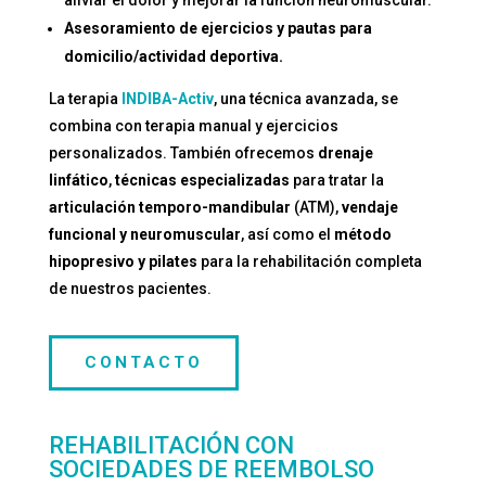
aliviar el dolor y mejorar la función neuromuscular.
Asesoramiento de ejercicios y pautas para
domicilio/actividad deportiva.
La terapia
INDIBA-Activ
, una técnica avanzada, se
combina con terapia manual y ejercicios
personalizados.
También ofrecemos
drenaje
linfático
,
técnicas especializadas
para tratar la
articulación temporo-mandibular
(ATM),
vendaje
funcional y neuromuscular
, así como el
método
hipopresivo y pilates
para la rehabilitación completa
de nuestros pacientes.
CONTACTO
REHABILITACIÓN CON
SOCIEDADES DE REEMBOLSO