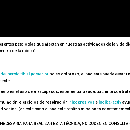
ferentes patologías que afectan en nuestras actividades de la vida 
 centro de la micción.
el nervio tibial posterior
no es doloroso, el paciente puede estar r
mente.
iento es el uso de marcapasos, estar embarazada, paciente con trata
imulación, ejercicios de respiración,
hipopresivos
e
Indiba-activ
ayud
ad vesical (en este caso el paciente realiza micciones constantement
ECESARIA PARA REALIZAR ESTA TÉCNICA, NO DUDEN EN CONSULTA