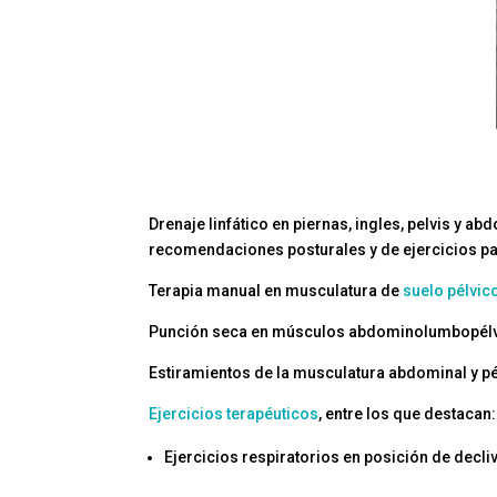
Drenaje linfático en piernas, ingles, pelvis y a
recomendaciones posturales y de ejercicios par
Terapia manual en musculatura de
suelo pélvic
Punción seca en músculos abdominolumbopélv
Estiramientos de la musculatura abdominal y pé
E
jer
cicios terapéuticos
, entre los que destacan:
Ejercicios respiratorios en posición de decliv