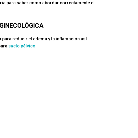
aria para saber como abordar correctamente el
OGINECOLÓGICA
o para reducir el edema y la inflamación así
 para
suelo pélvico
.