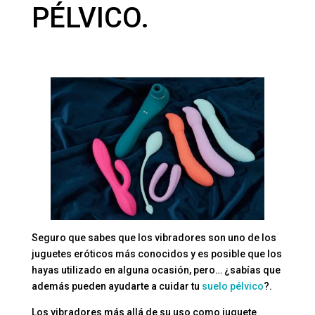
PÉLVICO.
Seguro que sabes que los vibradores son uno de los
juguetes eróticos más conocidos y es posible que los
hayas utilizado en alguna ocasión, pero… ¿sabías que
además pueden ayudarte a cuidar tu
suelo pélvico
?.
Los vibradores más allá de su uso como juguete