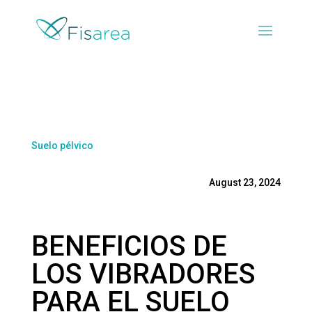
Suelo pélvico
August 23, 2024
BENEFICIOS DE
LOS VIBRADORES
PARA EL SUELO