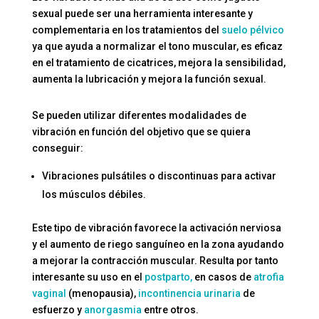
sexual puede ser una herramienta interesante y
complementaria en los tratamientos del
suelo pélvico
ya que ayuda a normalizar el tono muscular, es eficaz
en el tratamiento de cicatrices, mejora la sensibilidad,
aumenta la lubricación y mejora la función sexual.
Se pueden utilizar diferentes modalidades de
vibración en función del objetivo que se quiera
conseguir:
Vibraciones pulsátiles o discontinuas para activar
los músculos débiles.
Este tipo de vibración favorece la activación nerviosa
y el aumento de riego sanguíneo en la zona ayudando
a mejorar la contracción muscular. Resulta por tanto
interesante su uso en el
postparto,
en casos de
atrofia
vaginal
(menopausia),
incontinencia urinaria
de
esfuerzo y
anorgasmia
entre otros.