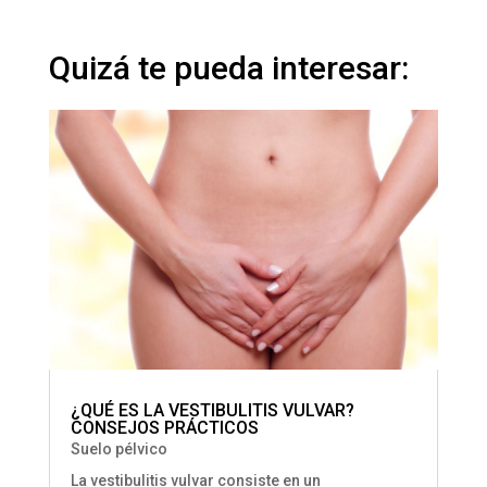
Quizá te pueda interesar:
¿QUÉ ES LA VESTIBULITIS VULVAR?
CONSEJOS PRÁCTICOS
Suelo pélvico
La vestibulitis vulvar consiste en un